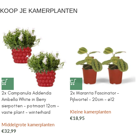
KOOP JE KAMERPLANTEN
2x Campanula Addenda
2x Maranta Fascinator –
Ambella White in Berry
Pijlwortel – 20cm – ø12
sierpotten – potmaat 12cm –
vaste plant – winterhard
Kleine kamerplanten
€
18,95
Middelgrote kamerplanten
€
32,99