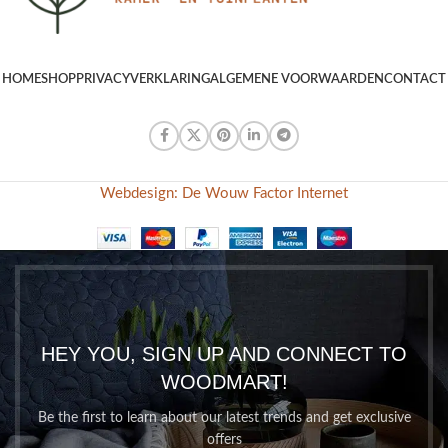
HOME
SHOP
PRIVACYVERKLARING
ALGEMENE VOORWAARDEN
CONTACT
Webdesign: De Wouw Factor Internet
HEY YOU, SIGN UP AND CONNECT TO
WOODMART!
Be the first to learn about our latest trends and get exclusive
offers