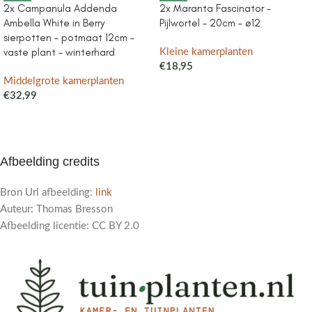
2x Campanula Addenda
2x Maranta Fascinator –
Ambella White in Berry
Pijlwortel – 20cm – ø12
sierpotten – potmaat 12cm –
vaste plant – winterhard
Kleine kamerplanten
€
18,95
Middelgrote kamerplanten
€
32,99
Afbeelding credits
Bron Url afbeelding:
link
Auteur: Thomas Bresson
Afbeelding licentie: CC BY 2.0