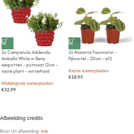
2x Campanula Addenda
2x Maranta Fascinator –
Ambella White in Berry
Pijlwortel – 20cm – ø12
sierpotten – potmaat 12cm –
vaste plant – winterhard
Kleine kamerplanten
€
18,95
Middelgrote kamerplanten
€
32,99
Afbeelding credits
Bron Url afbeelding:
link