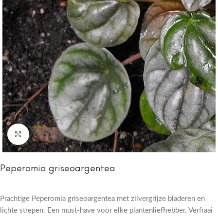
Click to enlarge
Peperomia griseoargentea
Prachtige Peperomia griseoargentea met zilvergrijze bladeren en
lichte strepen. Een must-have voor elke plantenliefhebber. Verfraai