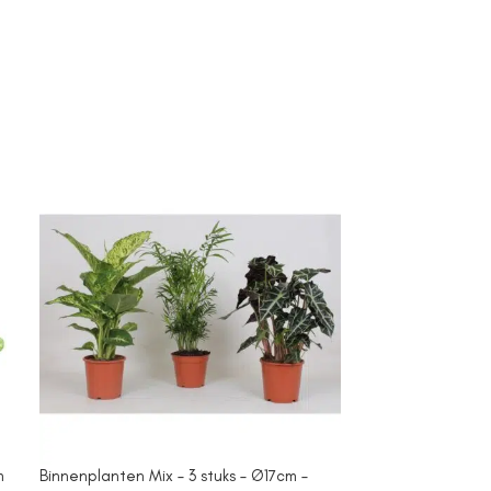
m
Binnenplanten Mix – 3 stuks – Ø17cm –
Campanula Add