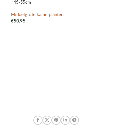
↕45-55cm
purple – Cotto
met watergeefsy
Klokjesbloem pa
Middelgrote kamerplanten
binnen & buiten
€
50,95
Middelgrote ka
€
41,99