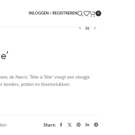
INLOGGEN / REGISTREREN
0
e’
m, de Narcis ‘Tête-à-Tête’ voegt een vleugje
oor borders, potten en bloemstukken.
nten
Share: