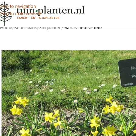
Skip to navigation
Skip to main content
Home
/
Kennisbank
/
Sierplanten
/
Narcis ‘Tête-à-Tête’