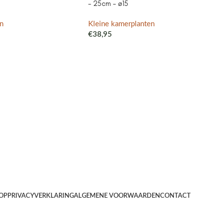
– 25cm – ø15
n
Kleine kamerplanten
€
38,95
OP
PRIVACYVERKLARING
ALGEMENE VOORWAARDEN
CONTACT