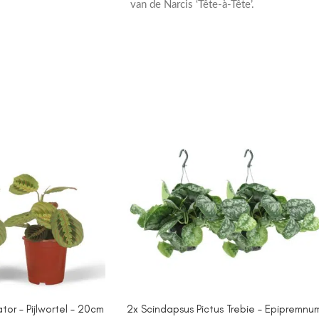
van de Narcis ‘Tête-à-Tête’.
or – Pijlwortel – 20cm
2x Scindapsus Pictus Trebie – Epipremnu