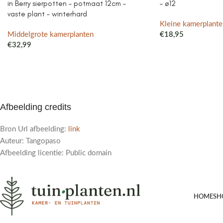
in Berry sierpotten – potmaat 12cm –
– ø12
vaste plant – winterhard
Kleine kamerplante
Middelgrote kamerplanten
€
18,95
€
32,99
Afbeelding credits
Bron Url afbeelding:
link
Auteur: Tangopaso
Afbeelding licentie: Public domain
HOME
SH