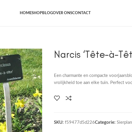
Het grootste aanbod kamer- en tuinplanten
HOME
SHOP
BLOG
OVER ONS
CONTACT
Narcis ‘Tête-à-Têt
Een charmante en compacte voorjaarsbloe
vrolijkheid toe aan elke tuin. Perfect v
SKU:
f59477d5d226
Categorie:
Sierpla