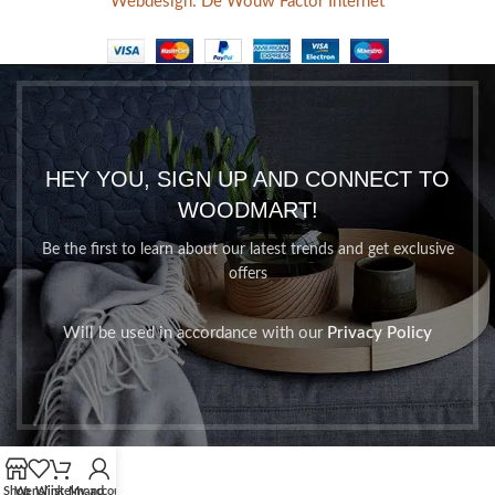
Webdesign: De Wouw Factor Internet
HEY YOU, SIGN UP AND CONNECT TO
WOODMART!
Be the first to learn about our latest trends and get exclusive
offers
Will be used in accordance with our
Privacy Policy
Shop
Wenslijst
Winkelmand
My account