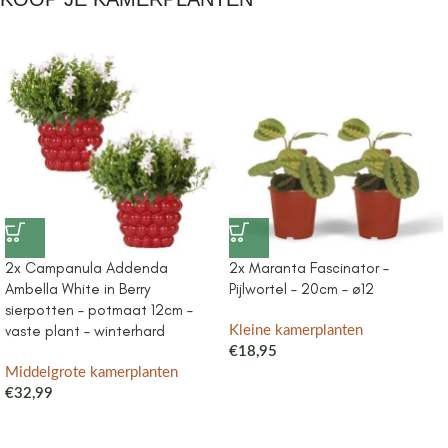
2x Campanula Addenda
2x Maranta Fascinator –
Ambella White in Berry
Pijlwortel – 20cm – ø12
sierpotten – potmaat 12cm –
vaste plant – winterhard
Kleine kamerplanten
€
18,95
Middelgrote kamerplanten
€
32,99