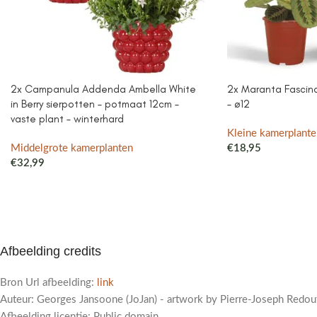
2x Campanula Addenda Ambella White
2x Maranta Fascinat
in Berry sierpotten – potmaat 12cm –
– ø12
vaste plant – winterhard
Kleine kamerplante
Middelgrote kamerplanten
€
18,95
€
32,99
Afbeelding credits
Bron Url afbeelding:
link
Auteur: Georges Jansoone (JoJan) - artwork by Pierre-Joseph Redou
Afbeelding licentie: Public domain