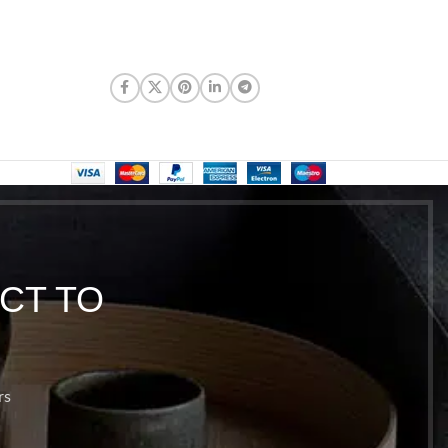
CT TO
rs