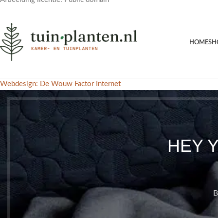
HOME
SH
Webdesign: De Wouw Factor Internet
HEY 
B