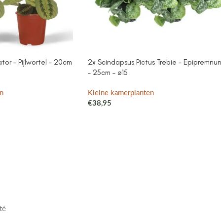
or – Pijlwortel – 20cm
2x Scindapsus Pictus Trebie – Epipremnu
– 25cm – ø15
n
Kleine kamerplanten
€
38,95
té