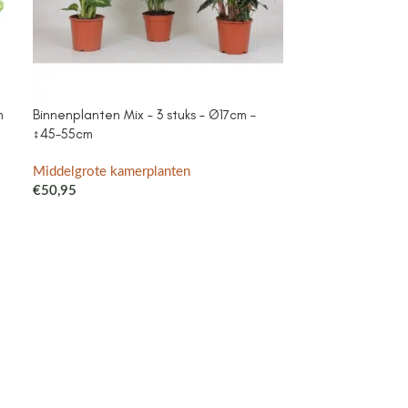
m
Binnenplanten Mix – 3 stuks – Ø17cm –
Campanula Add
↕45-55cm
purple – Cotto
met watergeefsy
Klokjesbloem pa
Middelgrote kamerplanten
binnen & buiten
€
50,95
Middelgrote ka
€
41,99