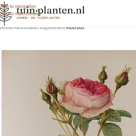
Skip to navigation
Skip to main content
Home
/
Kennisbank
/
Snijbloemen
/
Mosroos