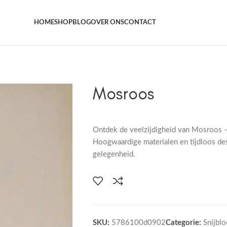
Het grootste aanbod kamer- en tuinplanten
HOME
SHOP
BLOG
OVER ONS
CONTACT
Mosroos
Ontdek de veelzijdigheid van Mosroos 
Hoogwaardige materialen en tijdloos de
gelegenheid.
SKU:
5786100d0902
Categorie:
Snijbl