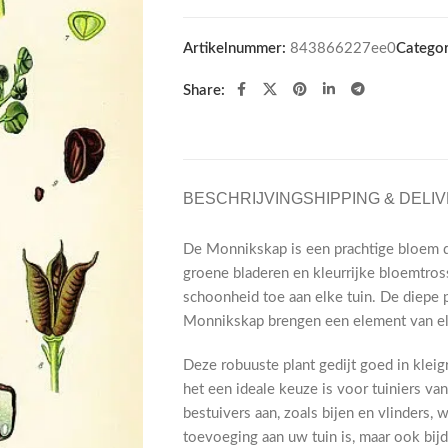
Artikelnummer:
843866227ee0
Categor
Share:
BESCHRIJVING
SHIPPING & DELI
De Monnikskap is een prachtige bloem di
groene bladeren en kleurrijke bloemtros
schoonheid toe aan elke tuin. De diepe 
Monnikskap brengen een element van ele
Deze robuuste plant gedijt goed in klei
het een ideale keuze is voor tuiniers va
bestuivers aan, zoals bijen en vlinders, 
toevoeging aan uw tuin is, maar ook bij