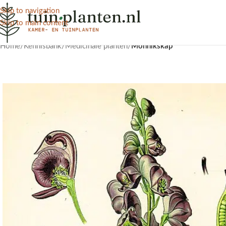
Skip to navigation
Skip to main content
Home
/
Kennisbank
/
Medicinale planten
/
Monnikskap