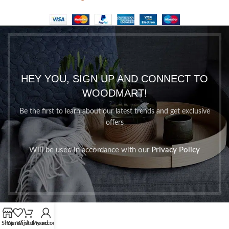
HEY YOU, SIGN UP AND CONNECT TO
WOODMART!
Be the first to learn about our latest trends and get exclusive
offers
Will be used in accordance with our
Privacy Policy
Shop
Wenslijst
Winkelmand
My account