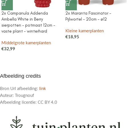
2x Campanula Addenda
2x Maranta Fascinator –
Ambella White in Berry
Pijlwortel – 20cm – ø12
sierpotten – potmaat 12cm –
vaste plant – winterhard
Kleine kamerplanten
€
18,95
Middelgrote kamerplanten
€
32,99
Afbeelding credits
Bron Url afbeelding:
link
Auteur: Trougnouf
Afbeelding licentie: CC BY 4.0