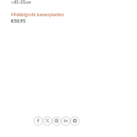
↕45-55cm
purple – Cotto
met watergeefsy
Klokjesbloem pa
Middelgrote kamerplanten
binnen & buiten
€
50,95
Middelgrote ka
€
41,99