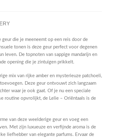
VERY
e geur die je meeneemt op een reis door de
nsuele tonen is deze geur perfect voor degenen
un leven. De topnoten van sappige mandarijn en
de opening die je zintuigen prikkelt.
rige mix van rijke amber en mysterieuze patchoeli,
it toevoegen. Deze geur ontvouwt zich langzaam
chter waar je ook gaat. Of je nu een speciale
 routine opvrolijkt, de Lelie – Oriëntaals is de
harme van deze weelderige geur en voeg een
even. Met zijn luxueuze en verfijnde aroma is de
lke liefhebber van elegante parfums. Ervaar de