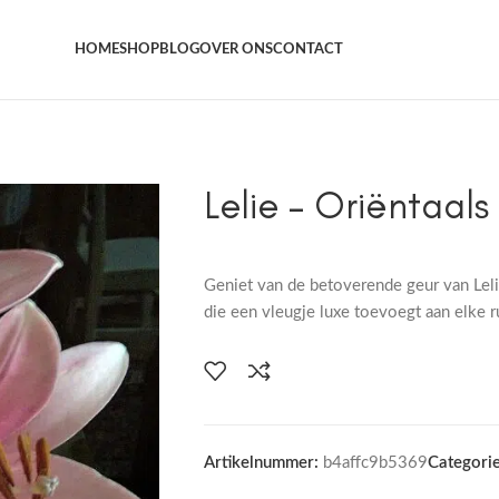
Het grootste aanbod kamer- en tuinplanten
HOME
SHOP
BLOG
OVER ONS
CONTACT
Lelie – Oriëntaals
Geniet van de betoverende geur van Leli
die een vleugje luxe toevoegt aan elke r
Artikelnummer:
b4affc9b5369
Categorie