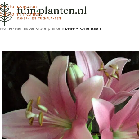
Skip to navigation
Skip to main content
Home
/
Kennisbank
/
Sierplanten
/
Lelie – Oriëntaals