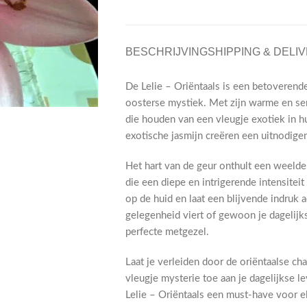
BESCHRIJVING
SHIPPING & DELI
De Lelie – Oriëntaals is een betoverend
oosterse mystiek. Met zijn warme en se
die houden van een vleugje exotiek in h
exotische jasmijn creëren een uitnodigen
Het hart van de geur onthult een weelde
die een diepe en intrigerende intensite
op de huid en laat een blijvende indruk a
gelegenheid viert of gewoon je dagelijkse
perfecte metgezel.
Laat je verleiden door de oriëntaalse c
vleugje mysterie toe aan je dagelijkse l
Lelie – Oriëntaals een must-have voor e