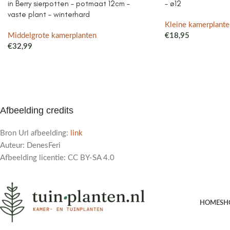
in Berry sierpotten – potmaat 12cm –
– ø12
vaste plant – winterhard
Kleine kamerplante
Middelgrote kamerplanten
€
18,95
€
32,99
Afbeelding credits
Bron Url afbeelding:
link
Auteur: DenesFeri
Afbeelding licentie: CC BY-SA 4.0
HOME
SH