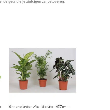
de geur die je zintuigen zal betoveren.
m
Binnenplanten Mix – 3 stuks – Ø17cm –
Campanula Add