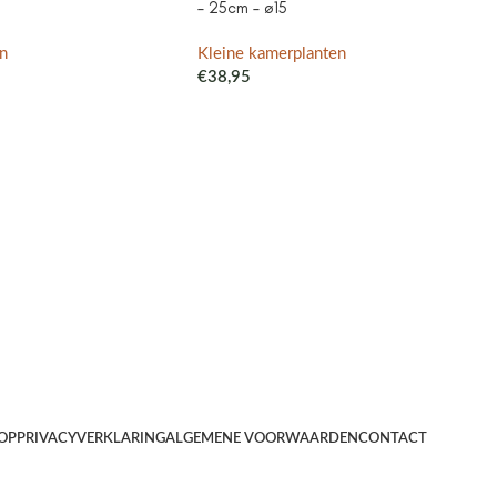
– 25cm – ø15
n
Kleine kamerplanten
€
38,95
OP
PRIVACYVERKLARING
ALGEMENE VOORWAARDEN
CONTACT