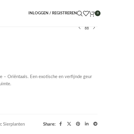
INLOGGEN / REGISTREREN
0
e – Oriëntaals. Een exotische en verfijnde geur
uimte.
:
Sierplanten
Share: