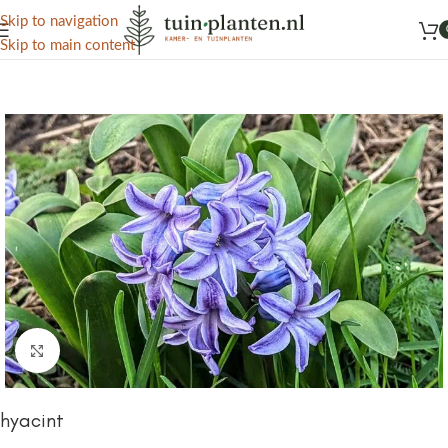
Het grootste aanbod kamer- en tuinplanten
Skip to navigation
Skip to main content
Home
/
Kennisbank
/
Sierplanten
Click to enlarge
hyacint