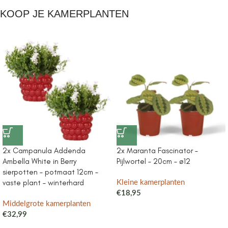
KOOP JE KAMERPLANTEN
2x Campanula Addenda
2x Maranta Fascinator –
Ambella White in Berry
Pijlwortel – 20cm – ø12
sierpotten – potmaat 12cm –
vaste plant – winterhard
Kleine kamerplanten
€
18,95
Middelgrote kamerplanten
€
32,99