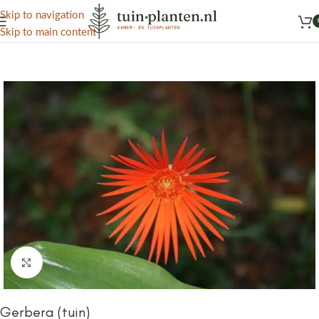
Het grootste aanbod kamer- en tuinplanten
Skip to navigation
Skip to main content
Home
/
Kennisbank
/
Sierplanten
Click to enlarge
Gerbera (tuin)