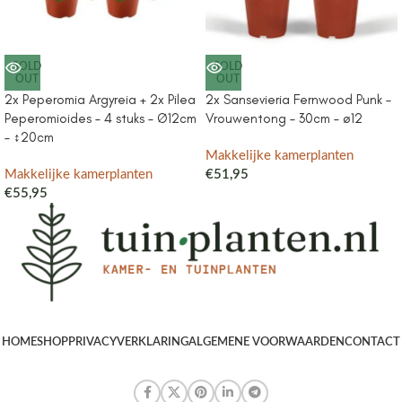
SOLD
SOLD
OUT
OUT
2x Peperomia Argyreia + 2x Pilea
2x Sansevieria Fernwood Punk –
Peperomioides – 4 stuks – Ø12cm
Vrouwentong – 30cm – ø12
– ↕20cm
Makkelijke kamerplanten
Makkelijke kamerplanten
€
51,95
€
55,95
HOME
SHOP
PRIVACYVERKLARING
ALGEMENE VOORWAARDEN
CONTACT