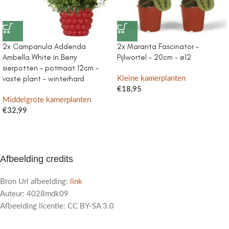
2x Campanula Addenda
2x Maranta Fascinator –
Ambella White in Berry
Pijlwortel – 20cm – ø12
sierpotten – potmaat 12cm –
vaste plant – winterhard
Kleine kamerplanten
€
18,95
Middelgrote kamerplanten
€
32,99
Afbeelding credits
Bron Url afbeelding:
link
Auteur: 4028mdk09
Afbeelding licentie: CC BY-SA 3.0