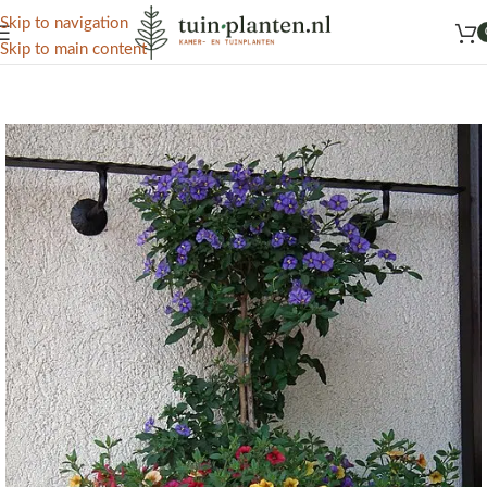
Het grootste aanbod kamer- en tuinplanten
Skip to navigation
Skip to main content
Home
/
Kennisbank
/
Huisplanten