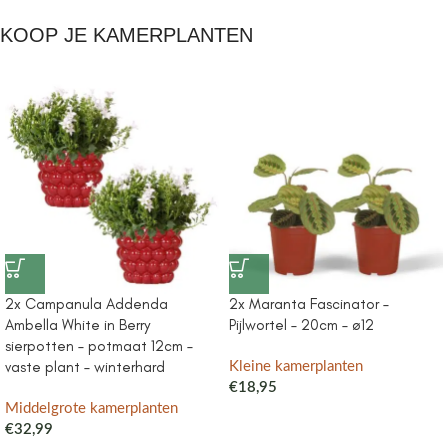
KOOP JE KAMERPLANTEN
2x Campanula Addenda
2x Maranta Fascinator –
Ambella White in Berry
Pijlwortel – 20cm – ø12
sierpotten – potmaat 12cm –
vaste plant – winterhard
Kleine kamerplanten
€
18,95
Middelgrote kamerplanten
€
32,99