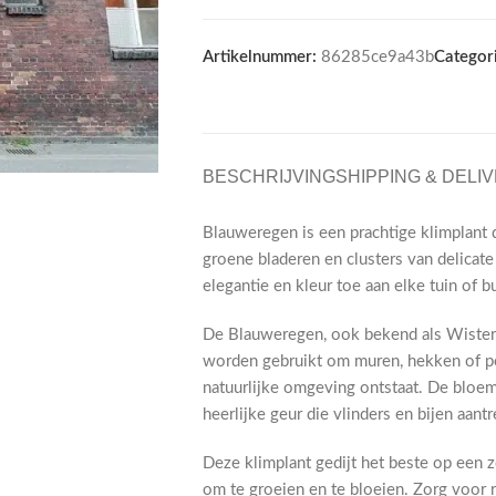
Artikelnummer:
86285ce9a43b
Categori
BESCHRIJVING
SHIPPING & DELI
Blauweregen is een prachtige klimplant d
groene bladeren en clusters van delicat
elegantie en kleur toe aan elke tuin of b
De Blauweregen, ook bekend als Wisteri
worden gebruikt om muren, hekken of pe
natuurlijke omgeving ontstaat. De bloem
heerlijke geur die vlinders en bijen aantr
Deze klimplant gedijt het beste op een zo
om te groeien en te bloeien. Zorg voor