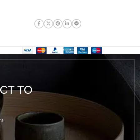
CT TO
rs