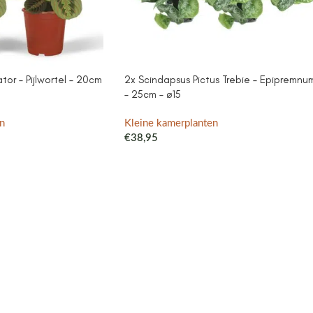
or – Pijlwortel – 20cm
2x Scindapsus Pictus Trebie – Epipremnu
– 25cm – ø15
n
Kleine kamerplanten
€
38,95