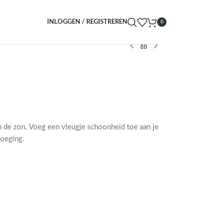
INLOGGEN / REGISTREREN
0
in de zon. Voeg een vleugje schoonheid toe aan je
voeging.