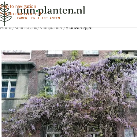
Skip to navigation
Skip to main content
Home
/
Kennisbank
/
Klimplanten
/
Blauweregen