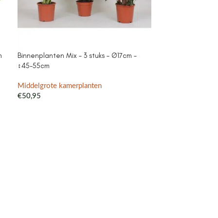
m
Binnenplanten Mix – 3 stuks – Ø17cm –
Campanula Add
↕45-55cm
purple – Cotto
met watergeefsy
Klokjesbloem pa
Middelgrote kamerplanten
binnen & buiten
€
50,95
Middelgrote ka
€
41,99