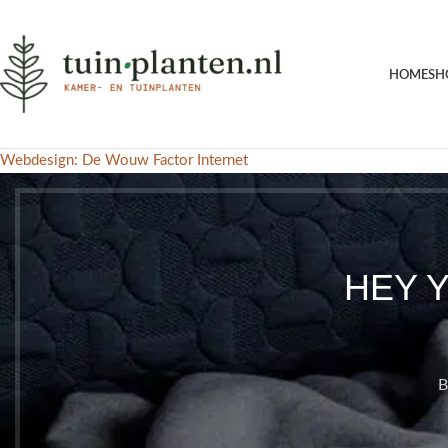
HOME
SH
Webdesign: De Wouw Factor Internet
HEY 
B