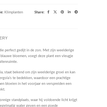
e:
Klimplanten
Share:
VERY
ie perfect gedijt in de zon. Met zijn weelderige
e blauwe bloemen, voegt deze plant een vleugje
uitenruimte.
a, staat bekend om zijn weelderige groei en kan
rgola’s te bedekken, waardoor een prachtige
en bloeien in het voorjaar en verspreiden een
ekt.
nnige standplaats, waar hij voldoende licht krijgt
 regelmatig water geven en een goede