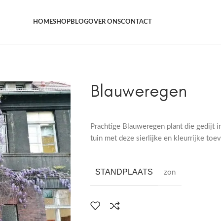
Het grootste aanbod kamer- en tuinplanten
HOME
SHOP
BLOG
OVER ONS
CONTACT
Blauweregen
Prachtige Blauweregen plant die gedijt 
tuin met deze sierlijke en kleurrijke toe
STANDPLAATS
zon