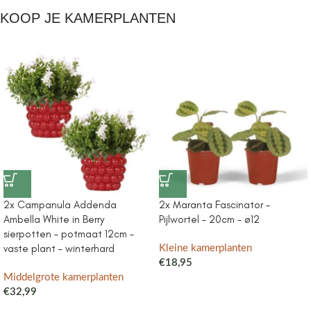
KOOP JE KAMERPLANTEN
2x Campanula Addenda
2x Maranta Fascinator –
Ambella White in Berry
Pijlwortel – 20cm – ø12
sierpotten – potmaat 12cm –
vaste plant – winterhard
Kleine kamerplanten
€
18,95
Middelgrote kamerplanten
€
32,99