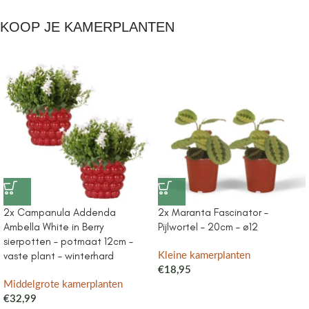
KOOP JE KAMERPLANTEN
2x Campanula Addenda
2x Maranta Fascinator –
Ambella White in Berry
Pijlwortel – 20cm – ø12
sierpotten – potmaat 12cm –
vaste plant – winterhard
Kleine kamerplanten
€
18,95
Middelgrote kamerplanten
€
32,99