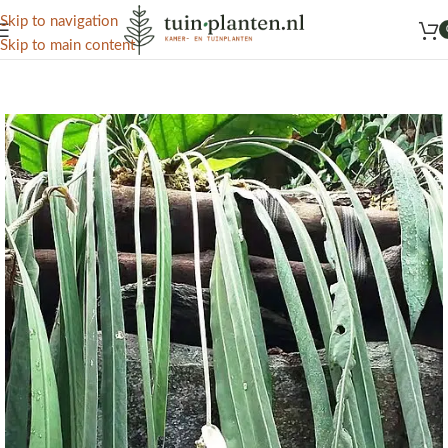
Het grootste aanbod kamer- en tuinplanten
Skip to navigation
Skip to main content
Home
/
Kennisbank
/
Sierplanten