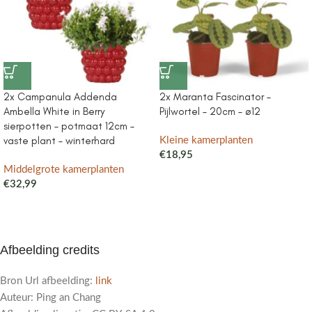
2x Campanula Addenda
2x Maranta Fascinator –
Ambella White in Berry
Pijlwortel – 20cm – ø12
sierpotten – potmaat 12cm –
vaste plant – winterhard
Kleine kamerplanten
€
18,95
Middelgrote kamerplanten
€
32,99
Afbeelding credits
Bron Url afbeelding:
link
Auteur: Ping an Chang