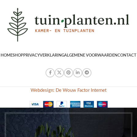
HOME
SHOP
PRIVACYVERKLARING
ALGEMENE VOORWAARDEN
CONTACT
Webdesign: De Wouw Factor Internet