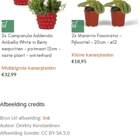
2x Campanula Addenda
2x Maranta Fascinator –
Ambella White in Berry
Pijlwortel – 20cm – ø12
sierpotten – potmaat 12cm –
vaste plant – winterhard
Kleine kamerplanten
€
18,95
Middelgrote kamerplanten
€
32,99
Afbeelding credits
Bron Url afbeelding:
link
Auteur: Dmitriy Konstantinov
Afbeelding licentie: CC BY-SA 3.0