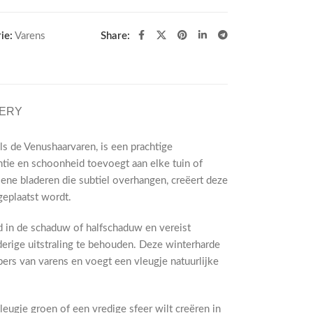
ie:
Varens
Share:
VERY
ls de Venushaarvaren, is een prachtige
ntie en schoonheid toevoegt aan elke tuin of
roene bladeren die subtiel overhangen, creëert deze
geplaatst wordt.
d in de schaduw of halfschaduw en vereist
erige uitstraling te behouden. Deze winterharde
bers van varens en voegt een vleugje natuurlijke
vleugje groen of een vredige sfeer wilt creëren in