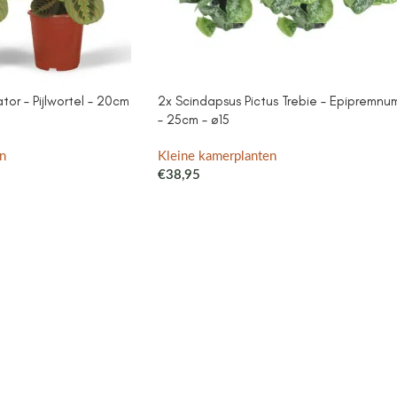
or – Pijlwortel – 20cm
2x Scindapsus Pictus Trebie – Epipremnu
– 25cm – ø15
n
Kleine kamerplanten
€
38,95