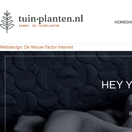
HOME
SH
Webdesign: De Wouw Factor Internet
HEY 
B