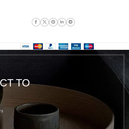
CT TO
rs