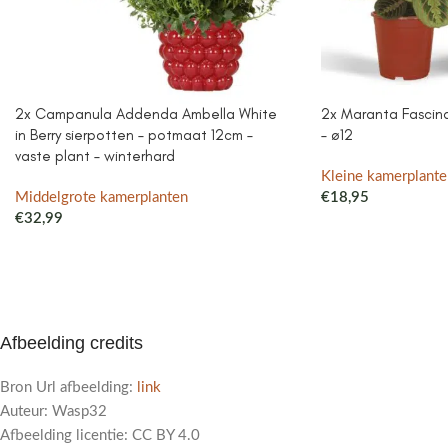
2x Campanula Addenda Ambella White
2x Maranta Fascinat
in Berry sierpotten – potmaat 12cm –
– ø12
vaste plant – winterhard
Kleine kamerplante
Middelgrote kamerplanten
€
18,95
€
32,99
Afbeelding credits
Bron Url afbeelding:
link
Auteur: Wasp32
Afbeelding licentie: CC BY 4.0