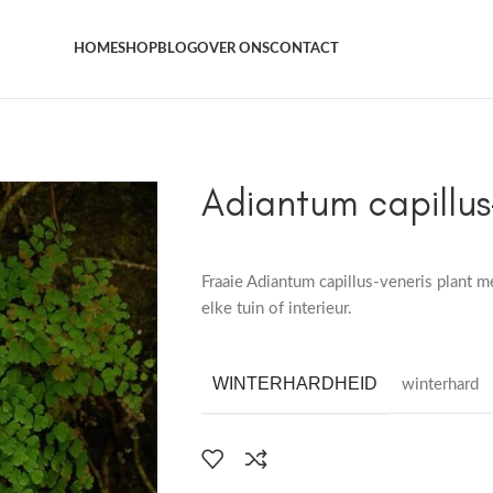
Het grootste aanbod kamer- en tuinplanten
HOME
SHOP
BLOG
OVER ONS
CONTACT
Adiantum capillus
Fraaie Adiantum capillus-veneris plant 
elke tuin of interieur.
WINTERHARDHEID
winterhard