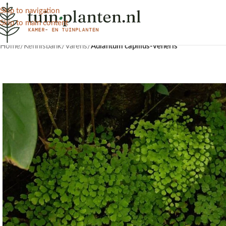
Skip to navigation
Skip to main content
Home
/
Kennisbank
/
Varens
/
Adiantum capillus-veneris