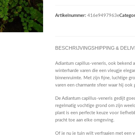
Artikelnummer:
416e9497963e
Categor
BESCHRIJVING
SHIPPING & DELI
Adiantum capillus-veneris, ook bekend a
winterharde varen die een vleugje elega
binnenruimte. Met zijn fijne, luchtige g
varen een charmante sfeer waar hij ook 
De Adiantum capillus-veneris gedijt goe
regelmatig vochtige grond om zijn weeld
plant is een perfecte keuze voor liefheb
pracht toe aan elke omgeving.
Of je nu je tuin wilt verfraaien met een 