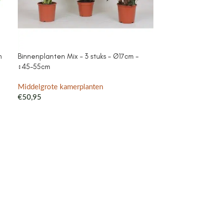
m
Binnenplanten Mix – 3 stuks – Ø17cm –
Campanula Add
↕45-55cm
purple – Cotto
met watergeefsy
Klokjesbloem pa
Middelgrote kamerplanten
binnen & buiten
€
50,95
Middelgrote ka
€
41,99