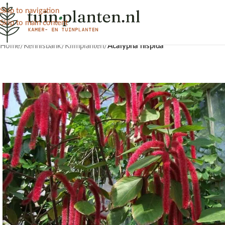
Skip to navigation
Skip to main content
Home
/
Kennisbank
/
Klimplanten
/
Acalypha hispida