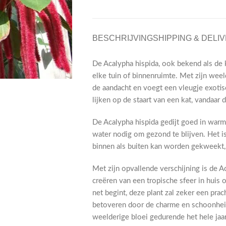
BESCHRIJVING
SHIPPING & DELI
De Acalypha hispida, ook bekend als de k
elke tuin of binnenruimte. Met zijn weeld
de aandacht en voegt een vleugje exotisc
lijken op de staart van een kat, vandaar 
De Acalypha hispida gedijt goed in war
water nodig om gezond te blijven. Het i
binnen als buiten kan worden gekweekt, z
Met zijn opvallende verschijning is de 
creëren van een tropische sfeer in huis o
net begint, deze plant zal zeker een prac
betoveren door de charme en schoonheid
weelderige bloei gedurende het hele jaar