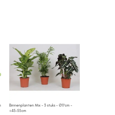
m
Binnenplanten Mix – 3 stuks – Ø17cm –
Campanula Add
↕45-55cm
purple – Cotto