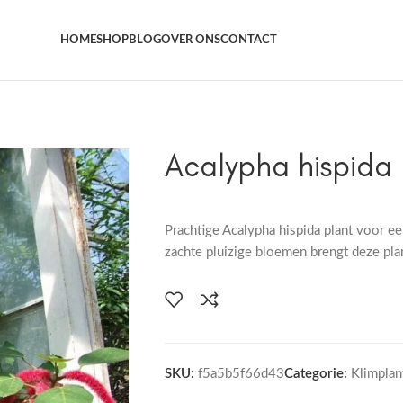
Het grootste aanbod kamer- en tuinplanten
HOME
SHOP
BLOG
OVER ONS
CONTACT
Acalypha hispida
Prachtige Acalypha hispida plant voor een
zachte pluizige bloemen brengt deze pla
SKU:
f5a5b5f66d43
Categorie:
Klimplan