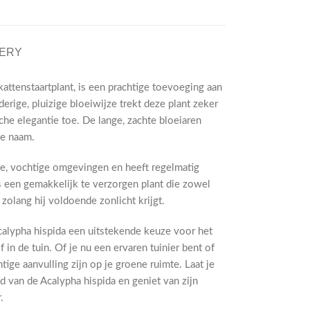
VERY
attenstaartplant, is een prachtige toevoeging aan
erige, pluizige bloeiwijze trekt deze plant zeker
he elegantie toe. De lange, zachte bloeiaren
de naam.
me, vochtige omgevingen en heeft regelmatig
s een gemakkelijk te verzorgen plant die zowel
olang hij voldoende zonlicht krijgt.
Acalypha hispida een uitstekende keuze voor het
f in de tuin. Of je nu een ervaren tuinier bent of
htige aanvulling zijn op je groene ruimte. Laat je
 van de Acalypha hispida en geniet van zijn
.