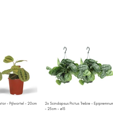
or – Pijlwortel – 20cm
2x Scindapsus Pictus Trebie – Epipremnu
– 25cm – ø15