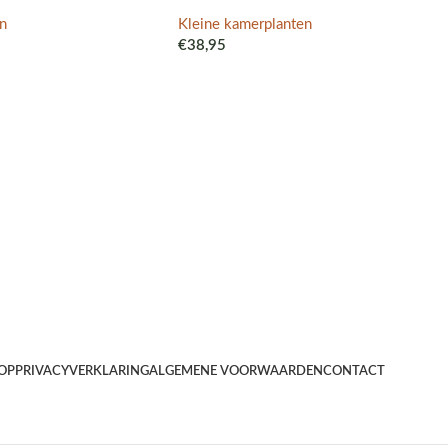
n
Kleine kamerplanten
€
38,95
OP
PRIVACYVERKLARING
ALGEMENE VOORWAARDEN
CONTACT